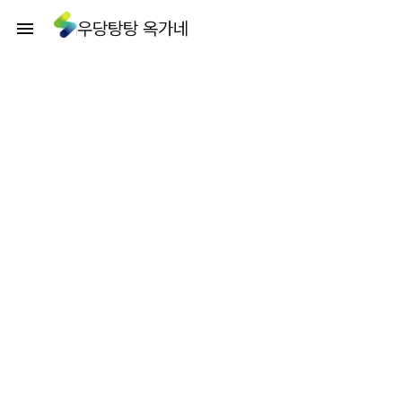
우당탕탕 옥가네