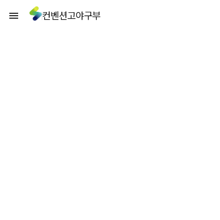
컨벤션고야구부