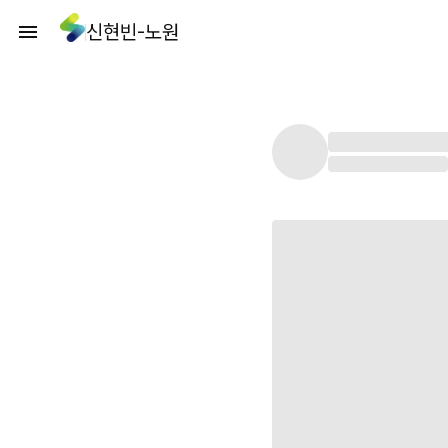
신현빈-노원