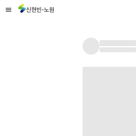
신현빈-노원