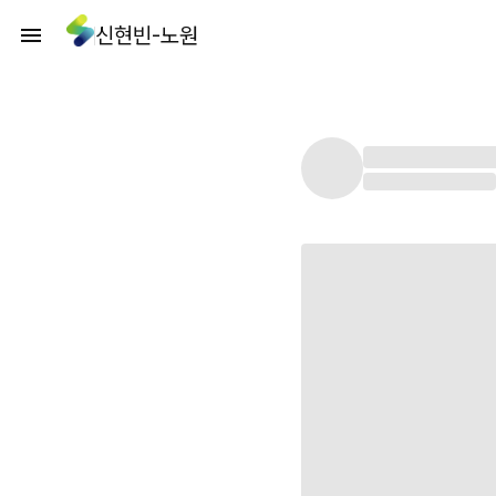
신현빈-노원