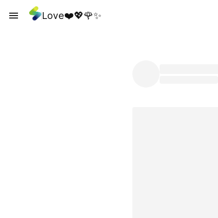
Love❤️💖🌹✨