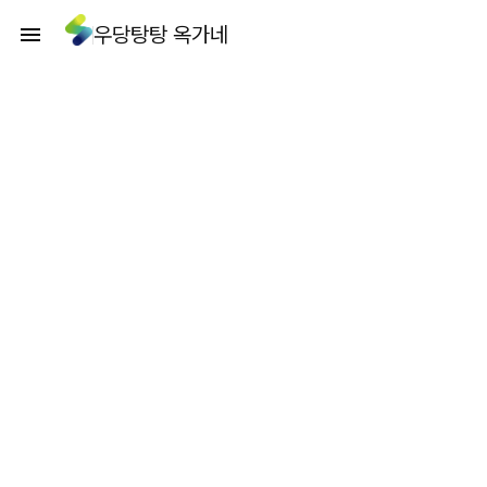
우당탕탕 옥가네