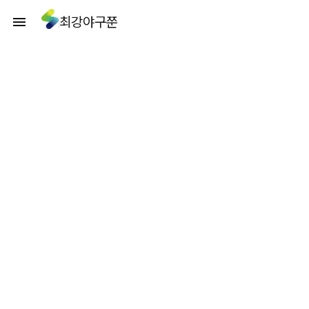
최강야구쭌