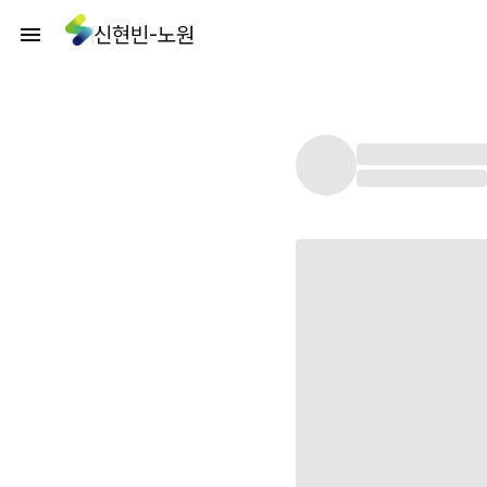
신현빈-노원