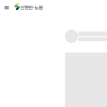
신현빈-노원