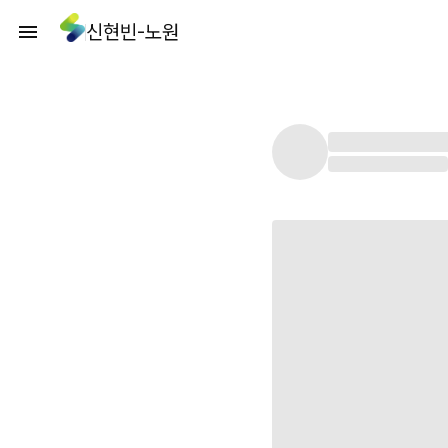
신현빈-노원