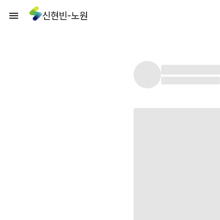
신현빈-노원