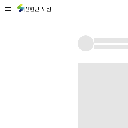
신현빈-노원