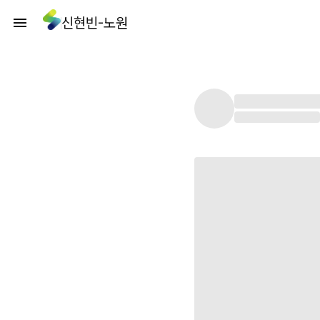
신현빈-노원