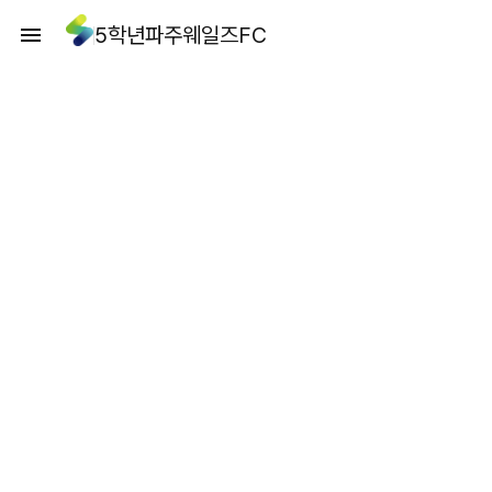
5학년파주웨일즈FC