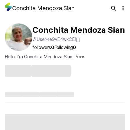
Conchita Mendoza Sian
Conchita Mendoza Sian
@User-re9vE4wxCE
followers
0
Following
0
Hello. I'm Conchita Mendoza Sian.
More