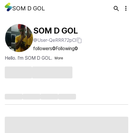
SOM D GOL
SOM D GOL
@User-QeRRR72pCl
followers
0
Following
0
Hello. I'm SOM D GOL.
More