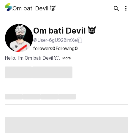
Om bati Devil 👿
Om bati Devil 👿
@User-6gU928imXe
followers
0
Following
0
Hello. I'm Om bati Devil 👿.
More