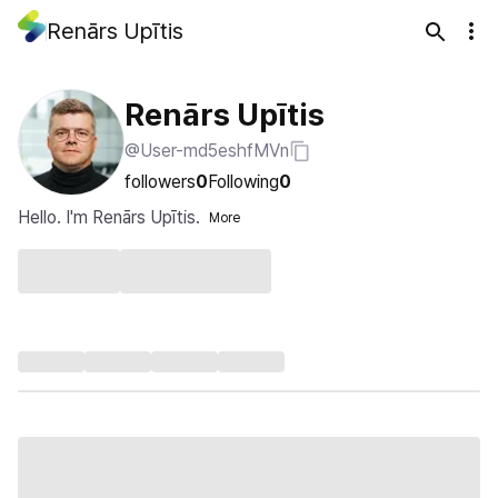
Renārs Upītis
Renārs Upītis
@User-md5eshfMVn
followers
0
Following
0
Hello. I'm Renārs Upītis.
More