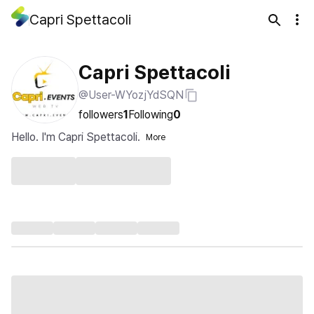
Capri Spettacoli
Capri Spettacoli
@User-WYozjYdSQN
followers
1
Following
0
Hello. I'm Capri Spettacoli.
More