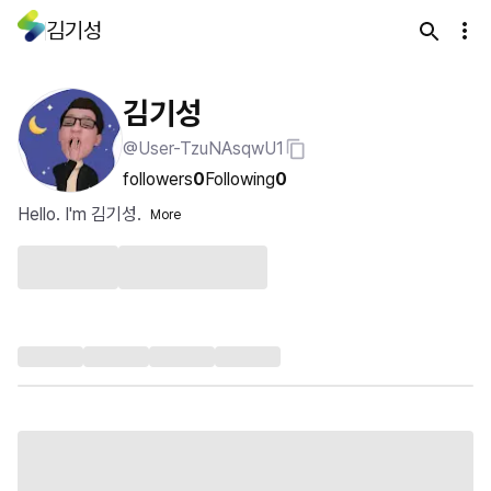
김기성
김기성
@User-TzuNAsqwU1
followers
0
Following
0
Hello. I'm 김기성.
More