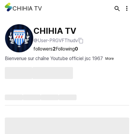
CHIHIA TV
CHIHIA TV
@User-PRGVFThudv
followers
2
Following
0
Bienvenue sur chaîne Youtube officiel jsc 1967
More