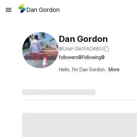
Dan Gordon
Dan Gordon
@User-3Ie1FADAWU
followers
0
Following
0
Hello. I'm Dan Gordon.
More