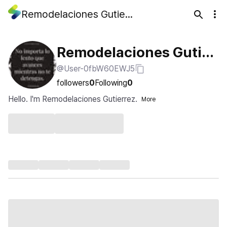
Remodelaciones Gutierrez
Remodelaciones Gutier
@User-0fbW60EWJ5
rez
followers
0
Following
0
Hello. I'm Remodelaciones Gutierrez.
More