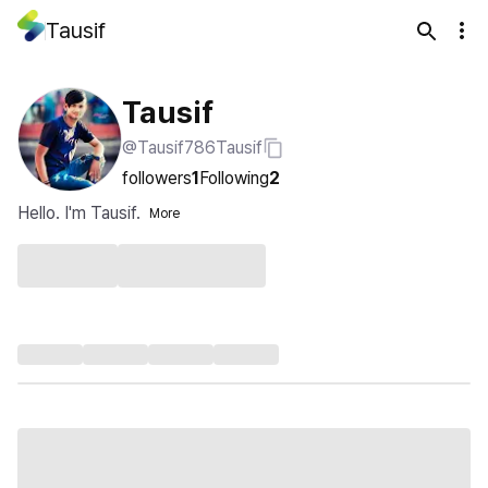
Tausif
Tausif
@Tausif786Tausif
followers
1
Following
2
Hello. I'm Tausif.
More